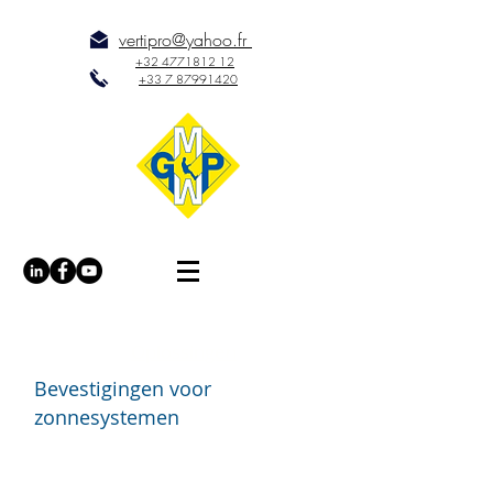
vertipro@yahoo.fr
+32 477
18
12 12
+33 7 87
99
14
20
ontvangst
/
Oplossingen
/
Bevestigingen voor
zonnesystemen