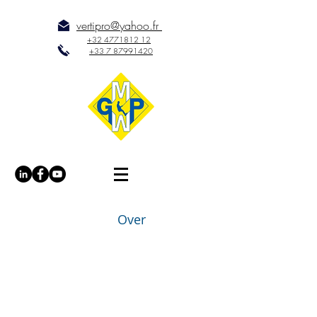
vertipro@yahoo.fr
+32 477
18
12 12
+33 7 87
99
14
20
ontvan
/
Over
gst