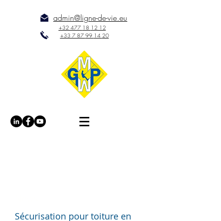
admin@ligne-de-vie.eu
+32 477
18
12 12
+33 7 87
99
14
20
Accueil
/
News
/
Sécurisation pour toiture en