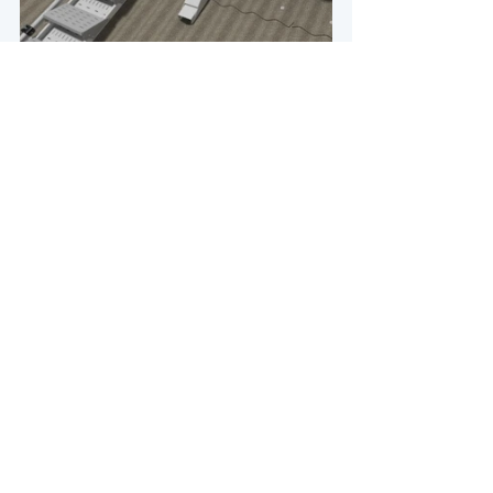
Sécurisation
toiture
rails
travail en hauteur
sécurité
ligne de vie
Commentaires
Rédigez un commentaire...